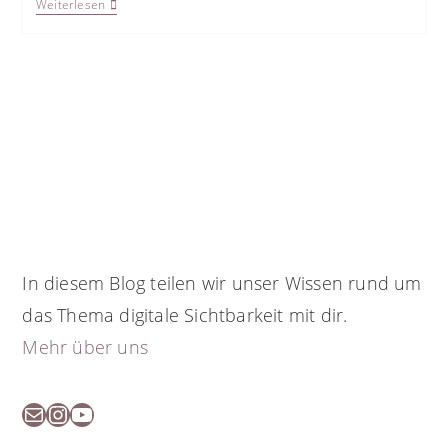
Warum
Weiterlesen
Du
Eine
Eigene
Webseite
Erstellen
Solltest
In diesem Blog teilen wir unser Wissen rund um
das Thema digitale Sichtbarkeit mit dir.
Mehr über uns
E-Mail
Instagram
YouTube