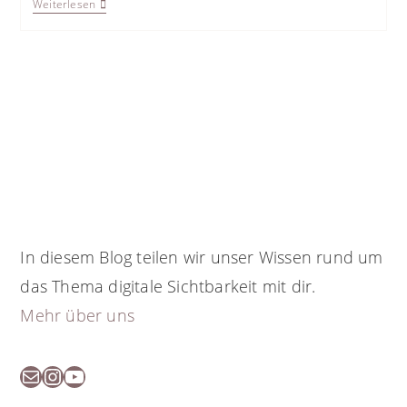
Warum
Weiterlesen
Du
Eine
Eigene
Webseite
Erstellen
Solltest
In diesem Blog teilen wir unser Wissen rund um
das Thema digitale Sichtbarkeit mit dir.
Mehr über uns
E-Mail
Instagram
YouTube